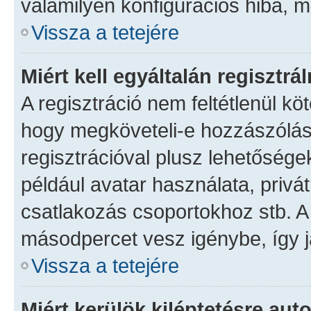
valamilyen konfigurációs hiba, m
Vissza a tetejére
Miért kell egyáltalán regisztr
A regisztráció nem feltétlenül kö
hogy megköveteli-e hozzászólás
regisztrációval plusz lehetősége
például avatar használata, privát
csatlakozás csoportokhoz stb. A
másodpercet vesz igénybe, így ja
Vissza a tetejére
Miért kerülök kiléptetésre au