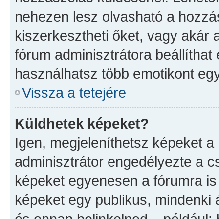
nehezen lesz olvasható a hozzá
kiszerkesztheti őket, vagy akár 
fórum adminisztrátora beállíthat 
használhatsz több emotikont eg
Vissza a tetejére
Küldhetek képeket?
Igen, megjeleníthetsz képeket 
adminisztrátor engedélyezte a 
képeket egyenesen a fórumra is 
képeket egy publikus, mindenki ál
és onnan belinkelned – például: