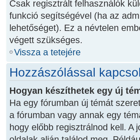
Csak regisztrált felhasználók kül
funkció segítségével (ha az admi
lehetőséget). Ez a névtelen emb
végett szükséges.
Vissza a tetejére
Hozzászólással kapcso
Hogyan készíthetek egy új té
Ha egy fórumban új témát szeretn
a fórumban vagy annak egy témá
hogy előbb regisztrálnod kell. A
oldalak alján találod meg. Példá