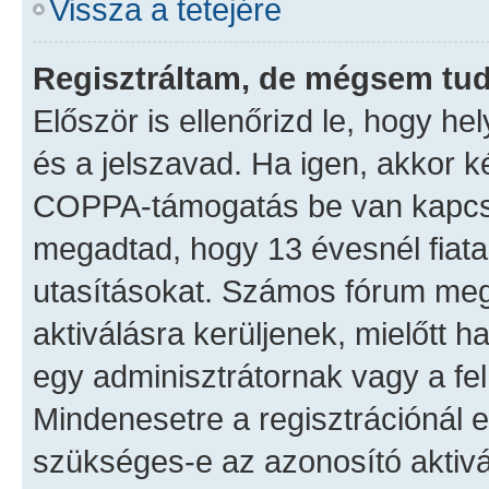
Vissza a tetejére
Regisztráltam, de mégsem tud
Először is ellenőrizd le, hogy 
és a jelszavad. Ha igen, akkor k
COPPA-támogatás be van kapcsol
megadtad, hogy 13 évesnél fiatal
utasításokat. Számos fórum megk
aktiválásra kerüljenek, mielőtt 
egy adminisztrátornak vagy a fe
Mindenesetre a regisztrációnál el
szükséges-e az azonosító aktivá