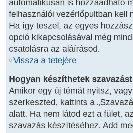
automatikusan is hozzáadható m
felhasználói vezérlőpultban kell 
Ha így teszel, az egyes hozzász
opció kikapcsolásával még mind
csatolásra az aláírásod.
Vissza a tetejére
Hogyan készíthetek szavazás
Amikor egy új témát nyitsz, vag
szerkeszted, kattints a „Szavaz
alatt. Ha nem látod ezt a fület, 
szavazás készítéséhez. Add meg