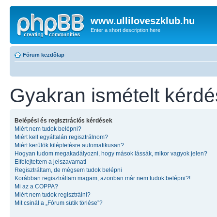
www.ulliloveszklub.hu
Enter a short description here
Fórum kezdőlap
Gyakran ismételt kérd
Belépési és regisztrációs kérdések
Miért nem tudok belépni?
Miért kell egyáltalán regisztrálnom?
Miért kerülök kiléptetésre automatikusan?
Hogyan tudom megakadályozni, hogy mások lássák, mikor vagyok jelen?
Elfelejtettem a jelszavamat!
Regisztráltam, de mégsem tudok belépni
Korábban regisztráltam magam, azonban már nem tudok belépni?!
Mi az a COPPA?
Miért nem tudok regisztrálni?
Mit csinál a „Fórum sütik törlése”?