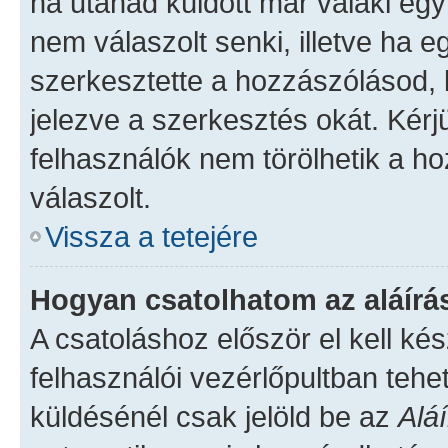
ha utánad küldött már valaki eg
nem válaszolt senki, illetve ha 
szerkesztette a hozzászólásod,
jelezve a szerkesztés okát. Kér
felhasználók nem törölhetik a h
válaszolt.
Vissza a tetejére
Hogyan csatolhatom az aláír
A csatoláshoz először el kell kés
felhasználói vezérlőpultban teh
küldésénél csak jelöld be az
Alá