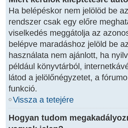
Ha belépéskor nem jelölöd be a
rendszer csak egy előre meghatá
viselkedés meggátolja az azonosí
belépve maradáshoz jelöld be az 
használata nem ajánlott, ha nyil
például könyvtárból, internetká
látod a jelölőnégyzetet, a fórum
funkció.
Vissza a tetejére
Hogyan tudom megakadályozni