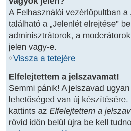
vagyok jelen?
A Felhasználói vezérlőpultban a
található a „Jelenlét elrejtése” b
adminisztrátorok, a moderátorok,
jelen vagy-e.
Vissza a tetejére
Elfelejtettem a jelszavamat!
Semmi pánik! A jelszavad ugyan n
lehetőséged van új készítésére.
kattints az
Elfelejtettem a jelsz
rövid időn belül újra be kell tudn