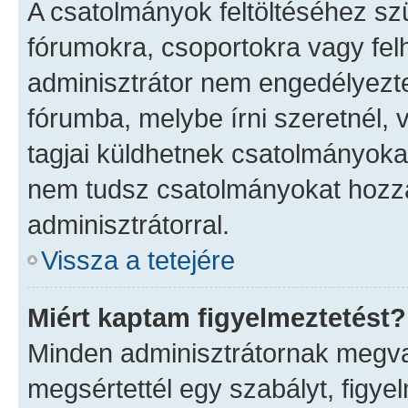
A csatolmányok feltöltéséhez s
fórumokra, csoportokra vagy fel
adminisztrátor nem engedélyez
fórumba, melybe írni szeretnél,
tagjai küldhetnek csatolmányoka
nem tudsz csatolmányokat hozzá
adminisztrátorral.
Vissza a tetejére
Miért kaptam figyelmeztetést?
Minden adminisztrátornak megvan
megsértettél egy szabályt, figye