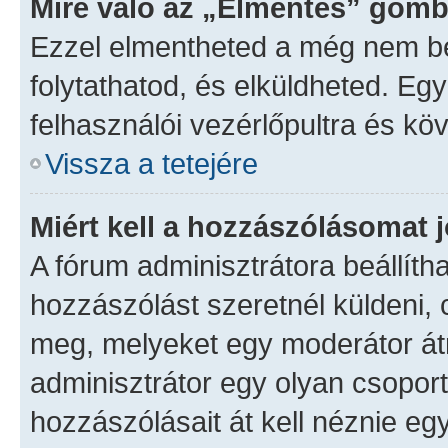
Mire való az „Elmentés” gomb
Ezzel elmentheted a még nem be
folytathatod, és elküldheted. Eg
felhasználói vezérlőpultra és kö
Vissza a tetejére
Miért kell a hozzászólásomat
A fórum adminisztrátora beállíth
hozzászólást szeretnél küldeni,
meg, melyeket egy moderátor átn
adminisztrátor egy olyan csoport
hozzászólásait át kell néznie eg