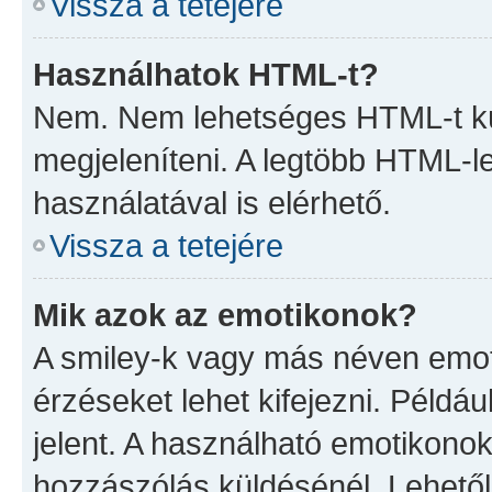
Vissza a tetejére
Használhatok HTML-t?
Nem. Nem lehetséges HTML-t kü
megjeleníteni. A legtöbb HTML-
használatával is elérhető.
Vissza a tetejére
Mik azok az emotikonok?
A smiley-k vagy más néven emoti
érzéseket lehet kifejezni. Példáu
jelent. A használható emotikonok 
hozzászólás küldésénél. Lehetől