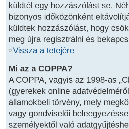
küldtél egy hozzászólást se. N
bizonyos időközönként eltávolítj
küldtek hozzászólást, hogy csök
meg újra regisztrálni és bekapcs
Vissza a tetejére
Mi az a COPPA?
A COPPA, vagyis az 1998-as „Chi
(gyerekek online adatvédelméről
államokbeli törvény, mely megköv
vagy gondviselői beleegyezéssel
személyektől való adatgyűjtéshe