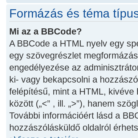
Formázás és téma típu
Mi az a BBCode?
A BBCode a HTML nyelv egy spec
egy szövegrészlet megformázá
engedélyezése az adminisztrátor
ki- vagy bekapcsolni a hozzász
felépítésű, mint a HTML, kivév
között („<” , ill. „>”), hanem szögl
További információért lásd a BB
hozzászólásküldő oldalról érhets