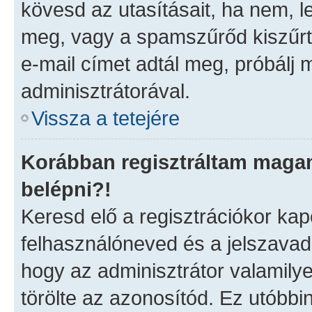
kövesd az utasításait, ha nem, l
meg, vagy a spamszűrőd kiszűrt
e-mail címet adtál meg, próbálj 
adminisztrátorával.
Vissza a tetejére
Korábban regisztráltam maga
belépni?!
Keresd elő a regisztrációkor kapot
felhasználóneved és a jelszavad
hogy az adminisztrátor valamilyen
törölte az azonosítód. Ez utóbb