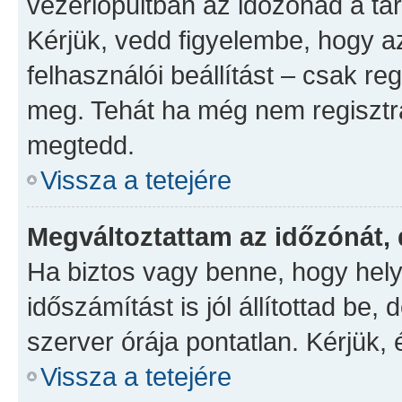
vezérlőpultban az időzónád a ta
Kérjük, vedd figyelembe, hogy a
felhasználói beállítást – csak reg
meg. Tehát ha még nem regisztrá
megtedd.
Vissza a tetejére
Megváltoztattam az időzónát, 
Ha biztos vagy benne, hogy hely
időszámítást is jól állítottad be
szerver órája pontatlan. Kérjük, é
Vissza a tetejére