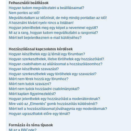
Felhasználói beállítások
Hogyan tudom megváltoztatni a beállításaimat?
Nem pontos az idő!
Megváltoztattam az időzónát, de még mindig pontatlan az idő!
A használni kívánt nyelv nincs a listában!
Hogyan jeleníthetek meg egy képet a nevemmel együtt?
Mi az a rang, hogyan tudom megváltoztatni a rangomat?
Miért kell bejelentkeznem e-mail küldéséhez?
Hozzászólással kapcsolatos kérdések
Hogyan készíthetek egy új témát egy fórumban?
Hogyan szerkeszthetek, illetve törölhetek egy hozzászólást?
Hogyan csatolhatom az aláírásomat a hozzászólásomhoz?
Hogyan készíthetek szavazást?
Hogyan szerkeszthetek vagy törölhetek egy szavazást?
Miért nem férek hozzá egy fórumhoz?
Miért nem tudok szavazni?
Miért nem tudok hozzáadni csatolmányokat?
Miért kaptam figyelmeztetést?
Hogyan jelenthetek egy hozzászólást a moderátoroknak?
Mire való az „Elmentés” gomb hozzászólás küldésénél?
Miért kell a hozzászólásomat jóváhagynia egy moderátornak?
Hogyan ugraszthatok előre egy témát?
Formázás és téma típusok
Mi az a BBCode?