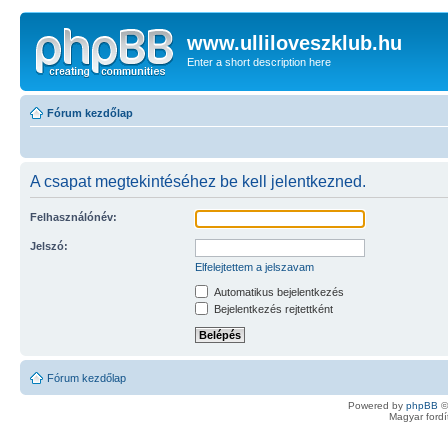
www.ulliloveszklub.hu
Enter a short description here
Fórum kezdőlap
A csapat megtekintéséhez be kell jelentkezned.
Felhasználónév:
Jelszó:
Elfelejtettem a jelszavam
Automatikus bejelentkezés
Bejelentkezés rejtettként
Fórum kezdőlap
Powered by
phpBB
©
Magyar ford