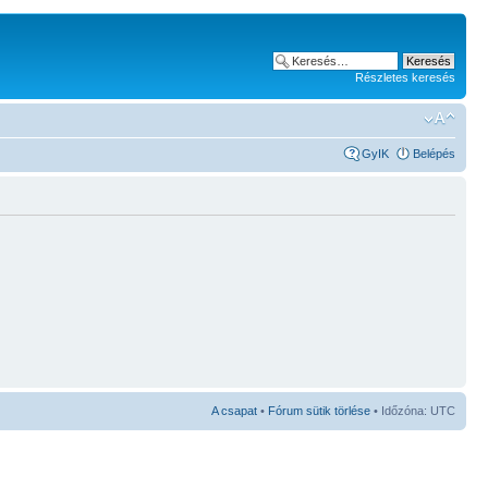
Részletes keresés
GyIK
Belépés
A csapat
•
Fórum sütik törlése
• Időzóna: UTC