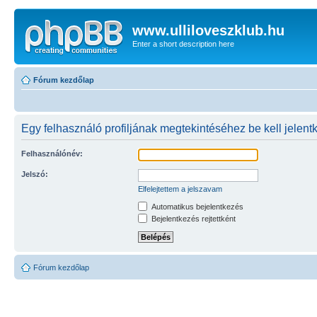
www.ulliloveszklub.hu
Enter a short description here
Fórum kezdőlap
Egy felhasználó profiljának megtekintéséhez be kell jelent
Felhasználónév:
Jelszó:
Elfelejtettem a jelszavam
Automatikus bejelentkezés
Bejelentkezés rejtettként
Fórum kezdőlap