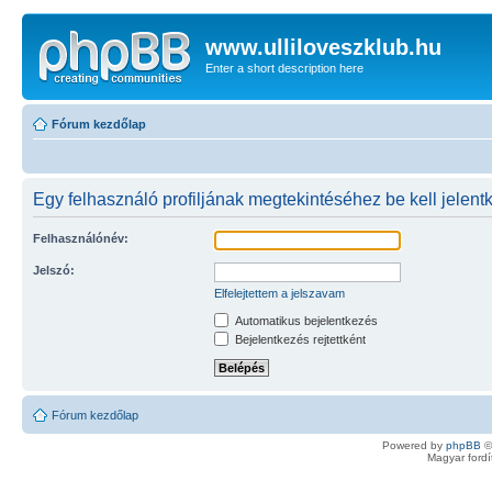
www.ulliloveszklub.hu
Enter a short description here
Fórum kezdőlap
Egy felhasználó profiljának megtekintéséhez be kell jelent
Felhasználónév:
Jelszó:
Elfelejtettem a jelszavam
Automatikus bejelentkezés
Bejelentkezés rejtettként
Fórum kezdőlap
Powered by
phpBB
©
Magyar ford