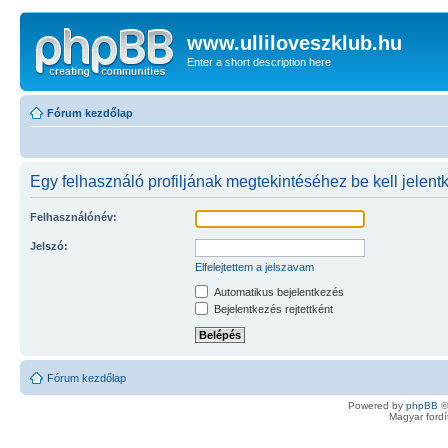
www.ulliloveszklub.hu
Enter a short description here
Fórum kezdőlap
Egy felhasználó profiljának megtekintéséhez be kell jelent
Felhasználónév:
Jelszó:
Elfelejtettem a jelszavam
Automatikus bejelentkezés
Bejelentkezés rejtettként
Fórum kezdőlap
Powered by
phpBB
©
Magyar ford