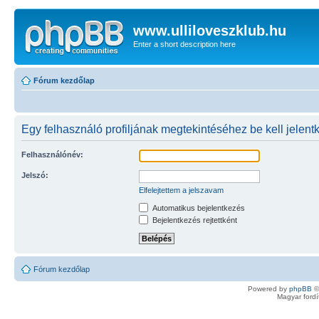
www.ulliloveszklub.hu
Enter a short description here
Fórum kezdőlap
Egy felhasználó profiljának megtekintéséhez be kell jelent
Felhasználónév:
Jelszó:
Elfelejtettem a jelszavam
Automatikus bejelentkezés
Bejelentkezés rejtettként
Fórum kezdőlap
Powered by
phpBB
©
Magyar ford