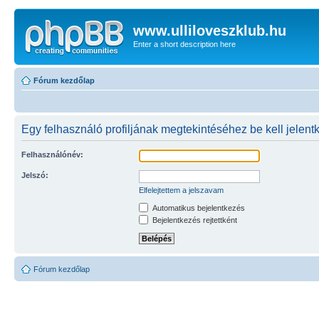
www.ulliloveszklub.hu
Enter a short description here
Fórum kezdőlap
Egy felhasználó profiljának megtekintéséhez be kell jelent
Felhasználónév:
Jelszó:
Elfelejtettem a jelszavam
Automatikus bejelentkezés
Bejelentkezés rejtettként
Fórum kezdőlap