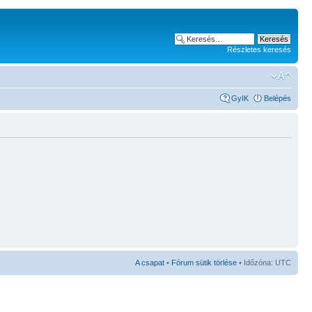
Részletes keresés
GyIK
Belépés
A csapat
•
Fórum sütik törlése
• Időzóna: UTC