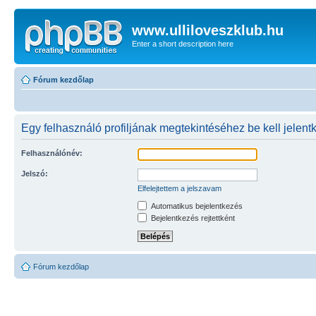
www.ulliloveszklub.hu
Enter a short description here
Fórum kezdőlap
Egy felhasználó profiljának megtekintéséhez be kell jelent
Felhasználónév:
Jelszó:
Elfelejtettem a jelszavam
Automatikus bejelentkezés
Bejelentkezés rejtettként
Fórum kezdőlap