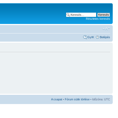
Részletes keresés
GyIK
Belépés
A csapat
•
Fórum sütik törlése
• Időzóna: UTC