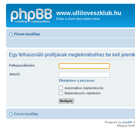
www.ulliloveszklub.hu
Enter a short description here
Fórum kezdőlap
Egy felhasználó profiljának megtekintéséhez be kell jelent
Felhasználónév:
Jelszó:
Elfelejtettem a jelszavam
Automatikus bejelentkezés
Bejelentkezés rejtettként
Fórum kezdőlap
Powered by
phpBB
©
Magyar ford