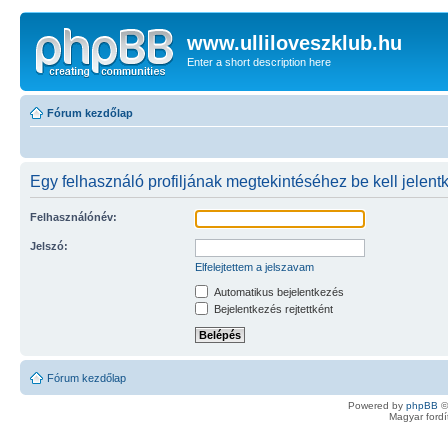
www.ulliloveszklub.hu
Enter a short description here
Fórum kezdőlap
Egy felhasználó profiljának megtekintéséhez be kell jelent
Felhasználónév:
Jelszó:
Elfelejtettem a jelszavam
Automatikus bejelentkezés
Bejelentkezés rejtettként
Fórum kezdőlap
Powered by
phpBB
©
Magyar ford