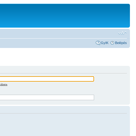
GyIK
Belépés
álata