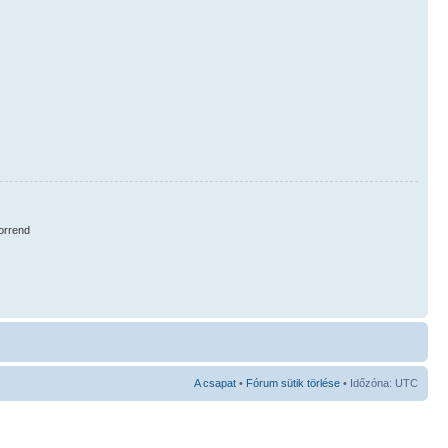
orrend
A csapat
•
Fórum sütik törlése
• Időzóna: UTC