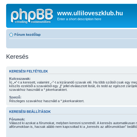
www.ulliloveszklub.hu
Enter a short description here
Fórum kezdőlap
Keresés
KERESÉSI FELTÉTELEK
Kulcsszavak:
Írj „
+
”-t a keresett, valamint „
-
”-t a kizárandó szavak elé. Ha több szóból csak egy megtalálása is elég,
készíts ezekből a szavakból egy „
|
” jellel elválasztott listát, és tedd az egészet záró
szavakhoz használd a * jokerkaraktert.
Szerző:
Részleges szavakhoz használd a * jokerkaraktert.
KERESÉSI BEÁLLÍTÁSOK
Fórumok:
Válaszd ki azokat a fórumokat, melyben keresni szeretnél. A keresés automatikusan 
alfórumokban is, hacsak alább nem kapcsoltad ki a „keresés az alfórumokban” beállítá