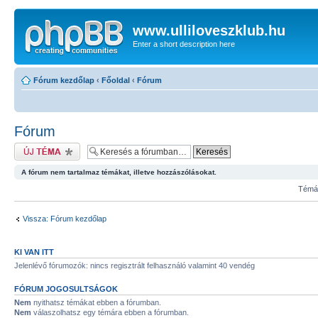
www.ulliloveszklub.hu
Enter a short description here
Fórum kezdőlap
‹
Főoldal
‹
Fórum
Fórum
Új téma nyitása
A fórum nem tartalmaz témákat, illetve hozzászólásokat.
Témák
Vissza: Fórum kezdőlap
KI VAN ITT
Jelenlévő fórumozók: nincs regisztrált felhasználó valamint 40 vendég
FÓRUM JOGOSULTSÁGOK
Nem
nyithatsz témákat ebben a fórumban.
Nem
válaszolhatsz egy témára ebben a fórumban.