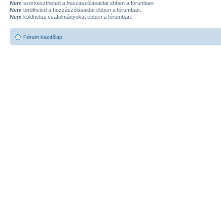
Nem
szerkesztheted a hozzászólásaidat ebben a fórumban.
Nem
törölheted a hozzászólásaidat ebben a fórumban.
Nem
küldhetsz csatolmányokat ebben a fórumban.
Fórum kezdőlap