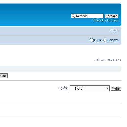
Részletes keresés
GyIK
Belépés
0 téma • Oldal:
1
/
1
Ugrás: