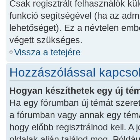
Csak regisztrált felhasználók kül
funkció segítségével (ha az admi
lehetőséget). Ez a névtelen emb
végett szükséges.
Vissza a tetejére
Hozzászólással kapcso
Hogyan készíthetek egy új té
Ha egy fórumban új témát szeretn
a fórumban vagy annak egy témá
hogy előbb regisztrálnod kell. A
oldalak alján találod meg. Példá