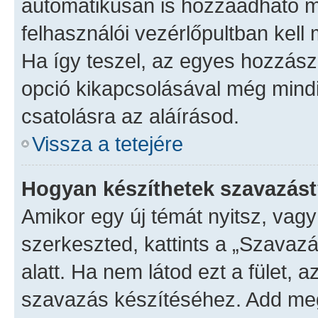
automatikusan is hozzáadható m
felhasználói vezérlőpultban kell 
Ha így teszel, az egyes hozzász
opció kikapcsolásával még mind
csatolásra az aláírásod.
Vissza a tetejére
Hogyan készíthetek szavazás
Amikor egy új témát nyitsz, vag
szerkeszted, kattints a „Szavaz
alatt. Ha nem látod ezt a fület, 
szavazás készítéséhez. Add meg