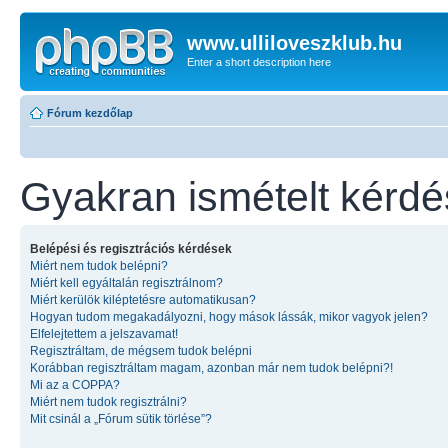
www.ulliloveszklub.hu
Enter a short description here
Fórum kezdőlap
Gyakran ismételt kérd
Belépési és regisztrációs kérdések
Miért nem tudok belépni?
Miért kell egyáltalán regisztrálnom?
Miért kerülök kiléptetésre automatikusan?
Hogyan tudom megakadályozni, hogy mások lássák, mikor vagyok jelen?
Elfelejtettem a jelszavamat!
Regisztráltam, de mégsem tudok belépni
Korábban regisztráltam magam, azonban már nem tudok belépni?!
Mi az a COPPA?
Miért nem tudok regisztrálni?
Mit csinál a „Fórum sütik törlése”?