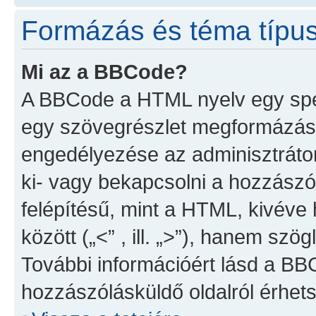
Formázás és téma típu
Mi az a BBCode?
A BBCode a HTML nyelv egy spec
egy szövegrészlet megformázá
engedélyezése az adminisztrátor
ki- vagy bekapcsolni a hozzász
felépítésű, mint a HTML, kivév
között („<” , ill. „>”), hanem szögl
További információért lásd a BB
hozzászólásküldő oldalról érhets