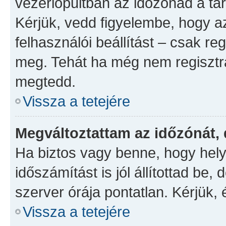
vezérlőpultban az időzónád a ta
Kérjük, vedd figyelembe, hogy a
felhasználói beállítást – csak reg
meg. Tehát ha még nem regisztrá
megtedd.
Vissza a tetejére
Megváltoztattam az időzónát, 
Ha biztos vagy benne, hogy hely
időszámítást is jól állítottad be
szerver órája pontatlan. Kérjük, é
Vissza a tetejére