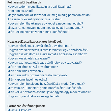
Felhasználói beállítások
Hogyan tudom megváltoztatni a beállításaimat?
Nem pontos az idő!
Megváltoztattam az időzónát, de még mindig pontatlan az idő!
A használni kívánt nyelv nincs a listában!
Hogyan jeleníthetek meg egy képet a nevemmel együtt?
Mi az a rang, hogyan tudom megváltoztatni a rangomat?
Miért kell bejelentkeznem e-mail küldéséhez?
Hozzászólással kapcsolatos kérdések
Hogyan készíthetek egy új témát egy fórumban?
Hogyan szerkeszthetek, illetve törölhetek egy hozzászólást?
Hogyan csatolhatom az aláírásomat a hozzászólásomhoz?
Hogyan készíthetek szavazást?
Hogyan szerkeszthetek vagy törölhetek egy szavazást?
Miért nem férek hozzá egy fórumhoz?
Miért nem tudok szavazni?
Miért nem tudok hozzáadni csatolmányokat?
Miért kaptam figyelmeztetést?
Hogyan jelenthetek egy hozzászólást a moderátoroknak?
Mire való az „Elmentés” gomb hozzászólás küldésénél?
Miért kell a hozzászólásomat jóváhagynia egy moderátornak?
Hogyan ugraszthatok előre egy témát?
Formázás és téma típusok
Mi az a BBCode?