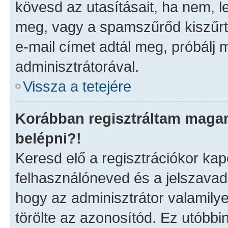
kövesd az utasításait, ha nem, l
meg, vagy a spamszűrőd kiszűrt
e-mail címet adtál meg, próbálj 
adminisztrátorával.
Vissza a tetejére
Korábban regisztráltam maga
belépni?!
Keresd elő a regisztrációkor kapot
felhasználóneved és a jelszavad
hogy az adminisztrátor valamilyen
törölte az azonosítód. Ez utóbb