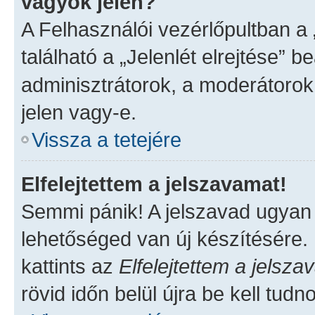
vagyok jelen?
A Felhasználói vezérlőpultban a
található a „Jelenlét elrejtése” b
adminisztrátorok, a moderátorok,
jelen vagy-e.
Vissza a tetejére
Elfelejtettem a jelszavamat!
Semmi pánik! A jelszavad ugyan n
lehetőséged van új készítésére.
kattints az
Elfelejtettem a jelsz
rövid időn belül újra be kell tudn