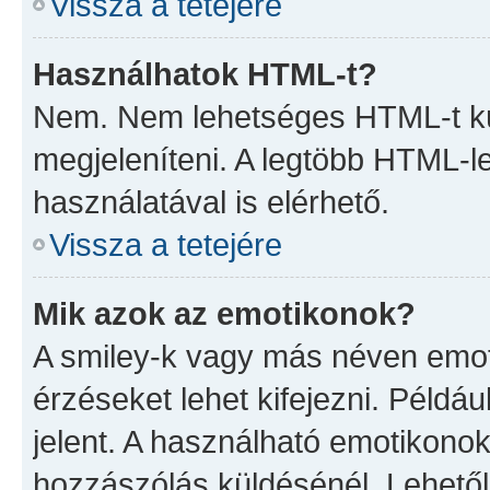
Vissza a tetejére
Használhatok HTML-t?
Nem. Nem lehetséges HTML-t kü
megjeleníteni. A legtöbb HTML-
használatával is elérhető.
Vissza a tetejére
Mik azok az emotikonok?
A smiley-k vagy más néven emoti
érzéseket lehet kifejezni. Példáu
jelent. A használható emotikonok 
hozzászólás küldésénél. Lehetől