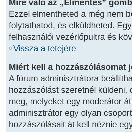
Mire való az „Elmentés” gomb
Ezzel elmentheted a még nem be
folytathatod, és elküldheted. Eg
felhasználói vezérlőpultra és kö
Vissza a tetejére
Miért kell a hozzászólásomat
A fórum adminisztrátora beállíth
hozzászólást szeretnél küldeni,
meg, melyeket egy moderátor átn
adminisztrátor egy olyan csoport
hozzászólásait át kell néznie eg