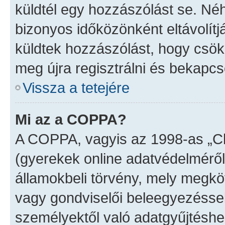
küldtél egy hozzászólást se. N
bizonyos időközönként eltávolítj
küldtek hozzászólást, hogy csök
meg újra regisztrálni és bekapcs
Vissza a tetejére
Mi az a COPPA?
A COPPA, vagyis az 1998-as „Chi
(gyerekek online adatvédelméről
államokbeli törvény, mely megköv
vagy gondviselői beleegyezéssel
személyektől való adatgyűjtéshe