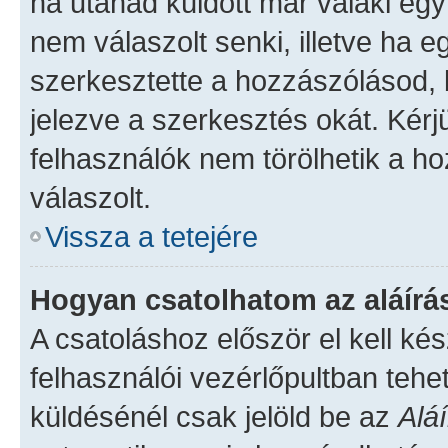
ha utánad küldött már valaki eg
nem válaszolt senki, illetve ha 
szerkesztette a hozzászólásod,
jelezve a szerkesztés okát. Kér
felhasználók nem törölhetik a h
válaszolt.
Vissza a tetejére
Hogyan csatolhatom az aláír
A csatoláshoz először el kell kés
felhasználói vezérlőpultban teh
küldésénél csak jelöld be az
Alá