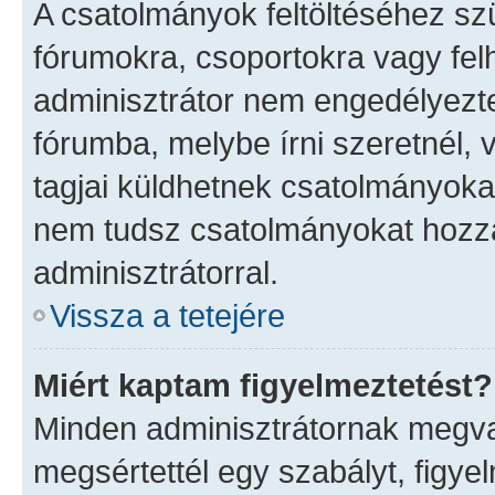
A csatolmányok feltöltéséhez s
fórumokra, csoportokra vagy fel
adminisztrátor nem engedélyez
fórumba, melybe írni szeretnél,
tagjai küldhetnek csatolmányoka
nem tudsz csatolmányokat hozzá
adminisztrátorral.
Vissza a tetejére
Miért kaptam figyelmeztetést?
Minden adminisztrátornak megvan
megsértettél egy szabályt, figye