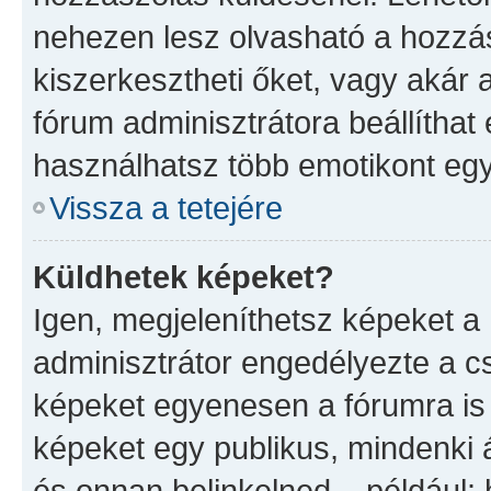
nehezen lesz olvasható a hozzá
kiszerkesztheti őket, vagy akár 
fórum adminisztrátora beállíthat 
használhatsz több emotikont eg
Vissza a tetejére
Küldhetek képeket?
Igen, megjeleníthetsz képeket 
adminisztrátor engedélyezte a 
képeket egyenesen a fórumra is 
képeket egy publikus, mindenki ál
és onnan belinkelned – például: