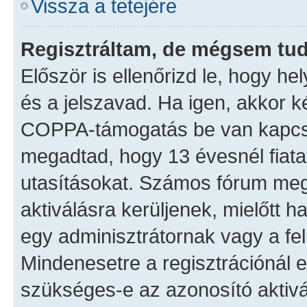
Vissza a tetejére
Regisztráltam, de mégsem tud
Először is ellenőrizd le, hogy 
és a jelszavad. Ha igen, akkor k
COPPA-támogatás be van kapcsol
megadtad, hogy 13 évesnél fiatal
utasításokat. Számos fórum megk
aktiválásra kerüljenek, mielőtt 
egy adminisztrátornak vagy a fe
Mindenesetre a regisztrációnál el
szükséges-e az azonosító aktivá