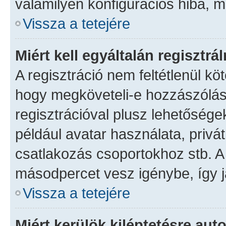
valamilyen konfigurációs hiba, m
Vissza a tetejére
Miért kell egyáltalán regisztr
A regisztráció nem feltétlenül kö
hogy megköveteli-e hozzászólás
regisztrációval plusz lehetősége
például avatar használata, privát
csatlakozás csoportokhoz stb. A
másodpercet vesz igénybe, így ja
Vissza a tetejére
Miért kerülök kiléptetésre au