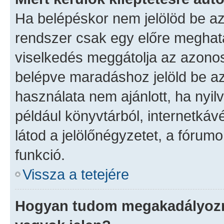
Ha belépéskor nem jelölöd be a
rendszer csak egy előre meghatá
viselkedés meggátolja az azonosí
belépve maradáshoz jelöld be az 
használata nem ajánlott, ha nyil
például könyvtárból, internetká
látod a jelölőnégyzetet, a fórum
funkció.
Vissza a tetejére
Hogyan tudom megakadályozni