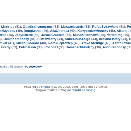
,
Mezirtus
(51),
Quadirphymnpams
(51),
Muratrelaypels
(51),
RufusSydayVand
(51),
Po
rtMayoday
(49),
Douglasrep
(49),
AilaOpefoca
(49),
KarryptoUnwinnexy
(48),
Ailadip
(4
nfuh
(46),
JoeySciette
(46),
JarockCraptem
(46),
MusanPlonnaiva
(45),
VatrasRag
(45),
4),
Oelkpoombossy
(44),
Flintsweerry
(44),
SurusJousToigo
(43),
ArokkhFistery
(43),
H
rnvat
(41),
KillianChonoro
(40),
GorokLeptextep
(40),
Arakosdefidge
(40),
Ashtonawai
dsleedy
(39),
PotrosGob
(38),
RoccoIO
(38),
TamkoschMurlecy
(38),
AsaruSmedesy
(38
egisztrált tagunk:
rosepetrov
Powered by
phpBB
© 2000, 2002, 2005, 2007 phpBB Group
Magyar fordítás ©
Magyar phpBB Közösség