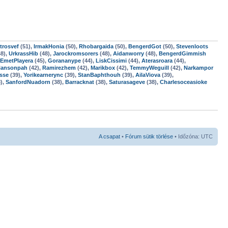
trosvef
(51),
IrmakHonia
(50),
Rhobargaida
(50),
BengerdGot
(50),
Stevenloots
8),
UrkrassHib
(48),
Jarockromsorers
(48),
Aidanworry
(48),
BengerdGimmish
EmetPlayera
(45),
Gorananype
(44),
LiskCissimi
(44),
Aterasroara
(44),
ansonpah
(42),
Ramirezhem
(42),
Marikbox
(42),
TemmyWeguill
(42),
Narkampor
sse
(39),
Yorikearnerync
(39),
StanBaphthouh
(39),
AilaViova
(39),
),
SanfordNuadorn
(38),
Barracknat
(38),
Saturasageve
(38),
Charlesoceasioke
A csapat
•
Fórum sütik törlése
• Időzóna: UTC