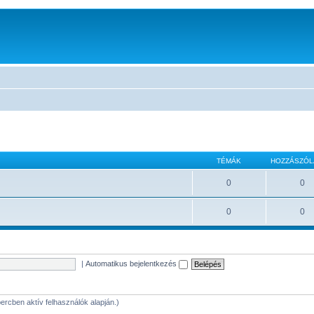
TÉMÁK
HOZZÁSZÓ
0
0
0
0
|
Automatikus bejelentkezés
 percben aktív felhasználók alapján.)