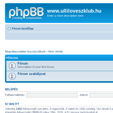
www.ulliloveszklub.hu
Enter a short description here
Fórum kezdőlap
Megválaszolatlan hozzászólások
•
Aktív témák
FŐOLDAL
Fórum
Description of your first forum.
Fórum szabályzat
BELÉPÉS
Felhasználónév:
Jelszó:
KI VAN ITT
Jelenleg
1402
felhasználó van jelen: 0 regisztrált, 0 rejtett és 1402 vendég. (Az elmúlt 5
A legtöbb felhasználó (
2515
fő) július 28th, 2026, 4:01 pm-kor tartózkodott itt.