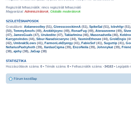
Regisztrált felhasználók: nincs regisztrált felhasználó
Magyarázat:
Adminisztrátorok
,
Globális moderátorok
SZÜLETÉSNAPOSOK
Gratulálunk:
Aidanwoolley
(51),
GivesscoockinnA
(51),
SpikeSal
(51),
lcbvhfgr
(51)
(50),
TemmyAmofs
(49),
Arokkhjoync
(49),
RonarFug
(49),
Ateraseveme
(49),
Sive
(47),
JamesGuals
(47),
Urukedite
(47),
TaklarImina
(46),
Masonadvella
(46),
Keldro
KarryptoIndes
(44),
Sibur-Naradsicserync
(44),
YasminEthesee
(44),
GrokEngix
(4
(42),
UmbrakSLows
(41),
FarmonLekDyergy
(41),
FabioSof
(41),
Suguttip
(41),
Go
NefariusPaxhyhoth
(39),
XardasCigma
(39),
EnzoNeila
(39),
Johnnykat
(39),
Frien
(38),
ajehy
(38),
JaGap
(38)
STATISZTIKA
Hozzászólások száma:
0
• Témák száma:
0
• Felhasználók száma:
-34163
• Legújabb r
Fórum kezdőlap