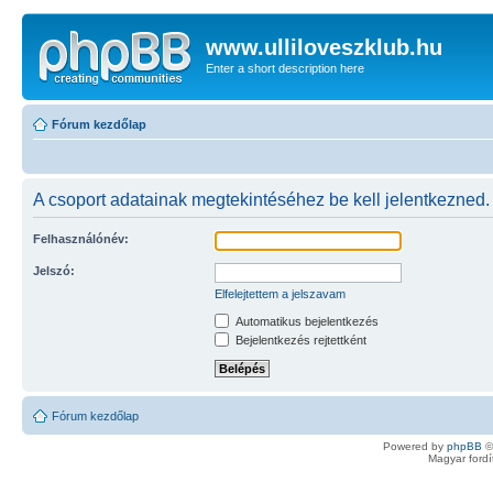
www.ulliloveszklub.hu
Enter a short description here
Fórum kezdőlap
A csoport adatainak megtekintéséhez be kell jelentkezned.
Felhasználónév:
Jelszó:
Elfelejtettem a jelszavam
Automatikus bejelentkezés
Bejelentkezés rejtettként
Fórum kezdőlap
Powered by
phpBB
©
Magyar ford