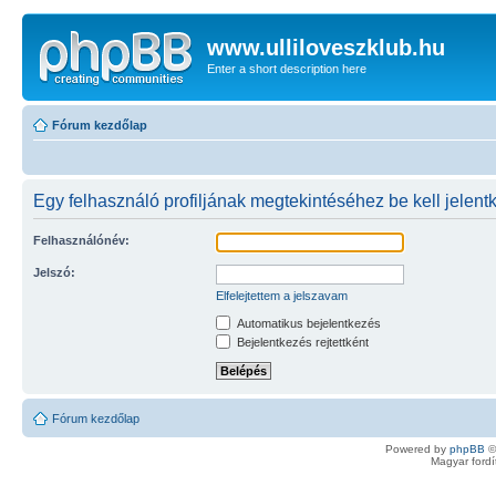
www.ulliloveszklub.hu
Enter a short description here
Fórum kezdőlap
Egy felhasználó profiljának megtekintéséhez be kell jelent
Felhasználónév:
Jelszó:
Elfelejtettem a jelszavam
Automatikus bejelentkezés
Bejelentkezés rejtettként
Fórum kezdőlap
Powered by
phpBB
©
Magyar ford