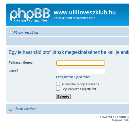
www.ulliloveszklub.hu
Enter a short description here
Fórum kezdőlap
Egy felhasználó profiljának megtekintéséhez be kell jelent
Felhasználónév:
Jelszó:
Elfelejtettem a jelszavam
Automatikus bejelentkezés
Bejelentkezés rejtettként
Fórum kezdőlap
Powered by
phpBB
©
Magyar ford