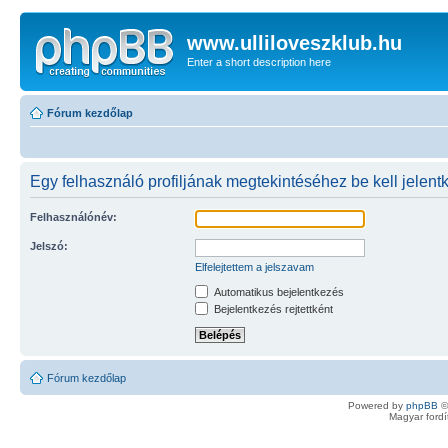
www.ulliloveszklub.hu
Enter a short description here
Fórum kezdőlap
Egy felhasználó profiljának megtekintéséhez be kell jelent
Felhasználónév:
Jelszó:
Elfelejtettem a jelszavam
Automatikus bejelentkezés
Bejelentkezés rejtettként
Fórum kezdőlap
Powered by
phpBB
©
Magyar ford