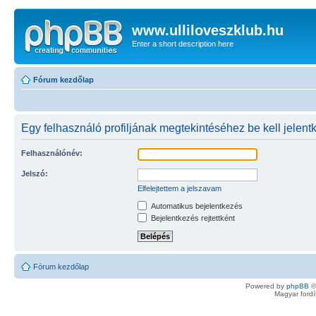
www.ulliloveszklub.hu
Enter a short description here
Fórum kezdőlap
Egy felhasználó profiljának megtekintéséhez be kell jelent
Felhasználónév:
Jelszó:
Elfelejtettem a jelszavam
Automatikus bejelentkezés
Bejelentkezés rejtettként
Fórum kezdőlap
Powered by
phpBB
©
Magyar ford