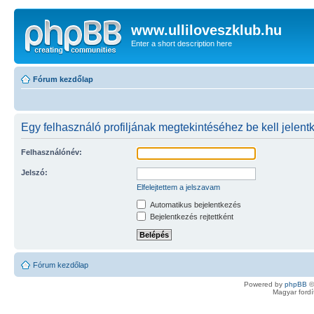
www.ulliloveszklub.hu
Enter a short description here
Fórum kezdőlap
Egy felhasználó profiljának megtekintéséhez be kell jelent
Felhasználónév:
Jelszó:
Elfelejtettem a jelszavam
Automatikus bejelentkezés
Bejelentkezés rejtettként
Fórum kezdőlap
Powered by
phpBB
©
Magyar ford