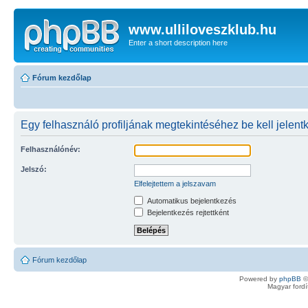
www.ulliloveszklub.hu
Enter a short description here
Fórum kezdőlap
Egy felhasználó profiljának megtekintéséhez be kell jelent
Felhasználónév:
Jelszó:
Elfelejtettem a jelszavam
Automatikus bejelentkezés
Bejelentkezés rejtettként
Fórum kezdőlap
Powered by
phpBB
©
Magyar ford