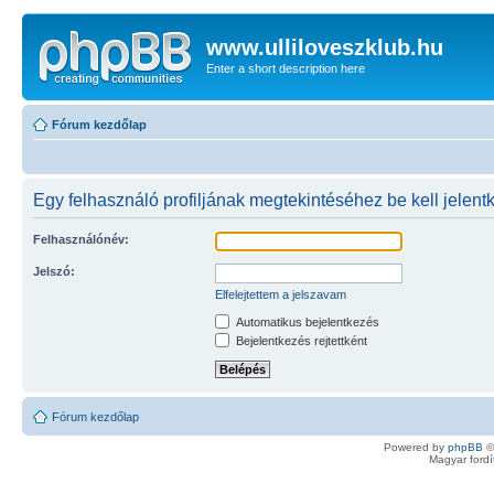
www.ulliloveszklub.hu
Enter a short description here
Fórum kezdőlap
Egy felhasználó profiljának megtekintéséhez be kell jelent
Felhasználónév:
Jelszó:
Elfelejtettem a jelszavam
Automatikus bejelentkezés
Bejelentkezés rejtettként
Fórum kezdőlap
Powered by
phpBB
©
Magyar ford