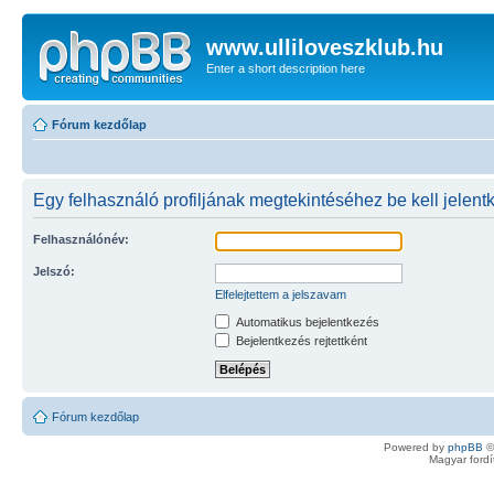
www.ulliloveszklub.hu
Enter a short description here
Fórum kezdőlap
Egy felhasználó profiljának megtekintéséhez be kell jelent
Felhasználónév:
Jelszó:
Elfelejtettem a jelszavam
Automatikus bejelentkezés
Bejelentkezés rejtettként
Fórum kezdőlap
Powered by
phpBB
©
Magyar ford