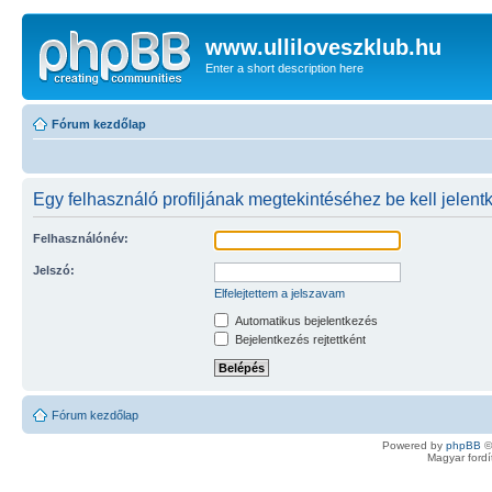
www.ulliloveszklub.hu
Enter a short description here
Fórum kezdőlap
Egy felhasználó profiljának megtekintéséhez be kell jelent
Felhasználónév:
Jelszó:
Elfelejtettem a jelszavam
Automatikus bejelentkezés
Bejelentkezés rejtettként
Fórum kezdőlap
Powered by
phpBB
©
Magyar ford