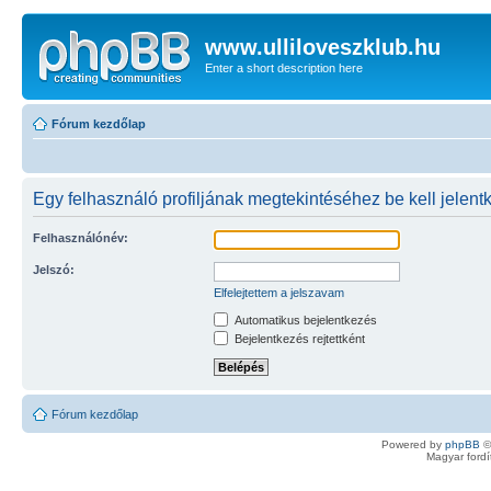
www.ulliloveszklub.hu
Enter a short description here
Fórum kezdőlap
Egy felhasználó profiljának megtekintéséhez be kell jelent
Felhasználónév:
Jelszó:
Elfelejtettem a jelszavam
Automatikus bejelentkezés
Bejelentkezés rejtettként
Fórum kezdőlap
Powered by
phpBB
©
Magyar ford