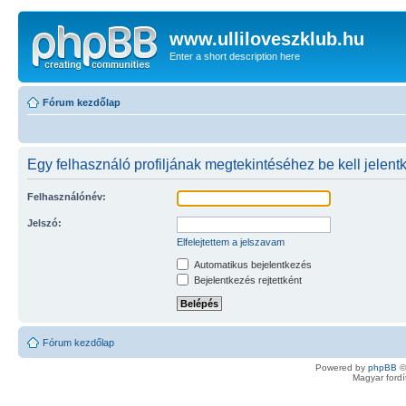
www.ulliloveszklub.hu
Enter a short description here
Fórum kezdőlap
Egy felhasználó profiljának megtekintéséhez be kell jelent
Felhasználónév:
Jelszó:
Elfelejtettem a jelszavam
Automatikus bejelentkezés
Bejelentkezés rejtettként
Fórum kezdőlap
Powered by
phpBB
©
Magyar ford