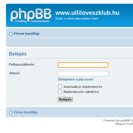
www.ulliloveszklub.hu
Enter a short description here
Fórum kezdőlap
Belépés
Felhasználónév:
Jelszó:
Elfelejtettem a jelszavam
Automatikus bejelentkezés
Bejelentkezés rejtettként
Fórum kezdőlap
Powered by
phpBB
©
Magyar ford