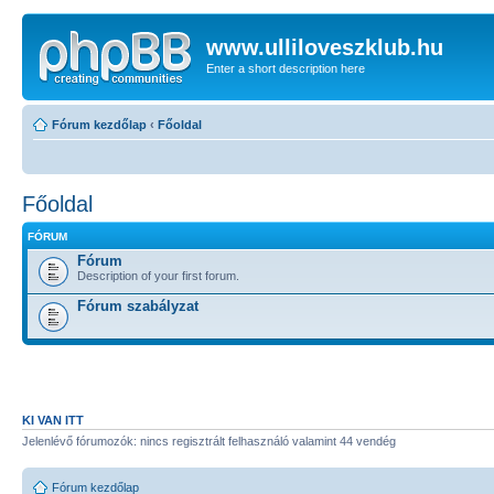
www.ulliloveszklub.hu
Enter a short description here
Fórum kezdőlap
‹
Főoldal
Főoldal
FÓRUM
Fórum
Description of your first forum.
Fórum szabályzat
KI VAN ITT
Jelenlévő fórumozók: nincs regisztrált felhasználó valamint 44 vendég
Fórum kezdőlap